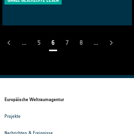
GANZE GESCHICHTE LESEN
(laufend)
...
5
6
7
8
...
Europäische Weltraumagentur
Projekte
Nachrichten & Ereignisse