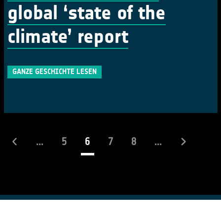
global ‘state of the
climate’ report
GANZE GESCHICHTE LESEN
(laufend)
...
5
6
7
8
...