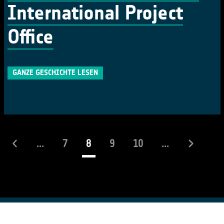
International Project
Office
GANZE GESCHICHTE LESEN
(laufend)
...
7
8
9
10
...