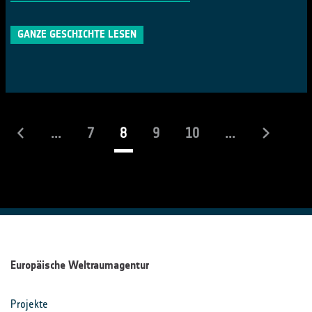
GANZE GESCHICHTE LESEN
(laufend)
...
7
8
9
10
...
Europäische Weltraumagentur
Projekte