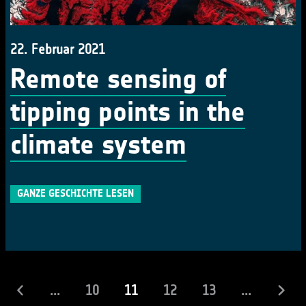
22. Februar 2021
Remote sensing of
tipping points in the
climate system
GANZE GESCHICHTE LESEN
(laufend)
...
10
11
12
13
...