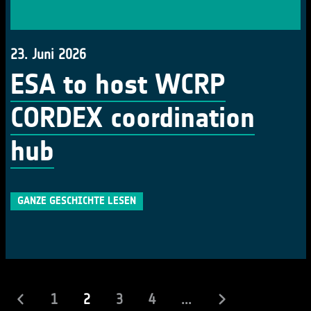
23. Juni 2026
ESA to host WCRP
CORDEX coordination
hub
GANZE GESCHICHTE LESEN
(laufend)
1
2
3
4
...