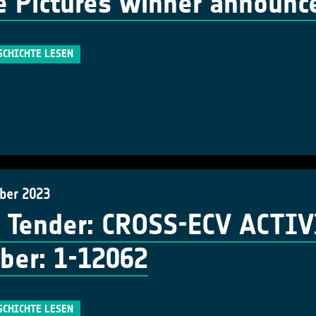
le Pictures winner announc
SCHICHTE LESEN
ber 2023
Tender: CROSS-ECV ACTIVI
er: 1-12062
SCHICHTE LESEN