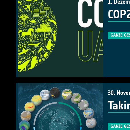
1. Dezem
COP2
GANZE GE
30. Nove
Taki
GANZE GE