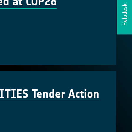
ed at COP28
Helpdesk
TIES Tender Action