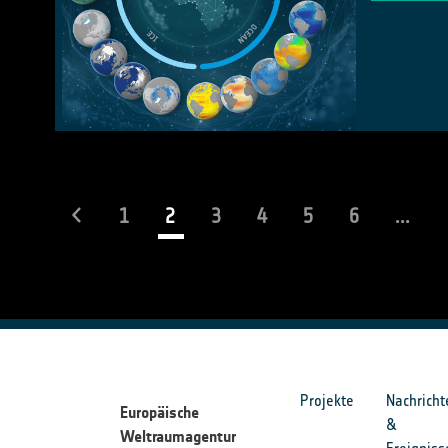
(current)
1
2
3
4
5
6
...
Projekte
Nachricht
Europäische
&
Weltraumagentur