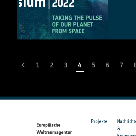
(current)
1
2
3
4
5
6
7
Projekte
Nachricht
Europäische
&
Weltraumagentur
Ereigniss