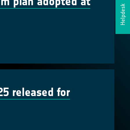
em plan adopted at
Helpdesk
 released for