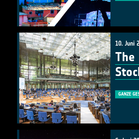
10. Juni 
The 
Stoc
GANZE GE