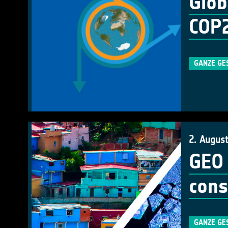
Glob
COP
GANZE GE
2. Augus
GEO 
cons
GANZE GE