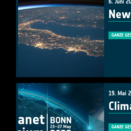
6. Juni 2
New 
GANZE GE
19. Mai 
Clim
GANZE GE