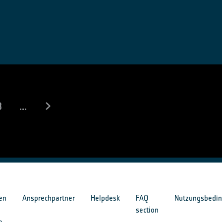
8
...
en
Ansprechpartner
Helpdesk
FAQ
Nutzungsbedi
section
e