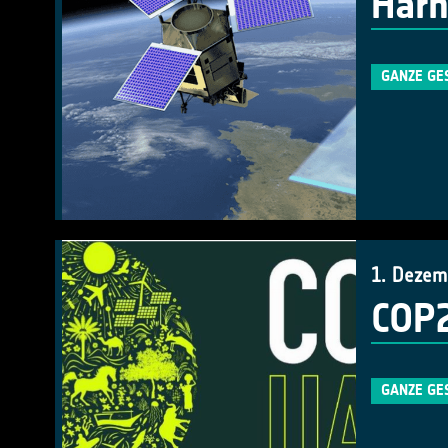
Harn
GANZE GE
1. Dezem
COP2
GANZE GE