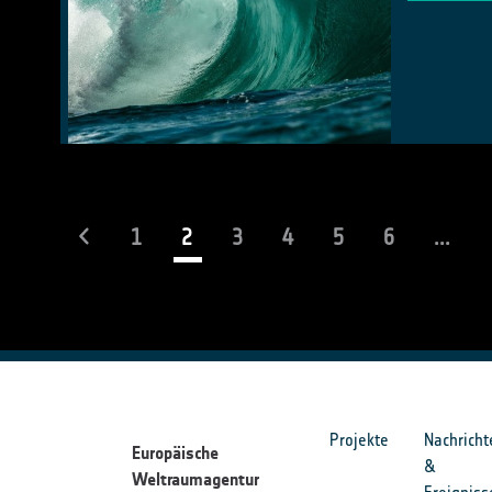
(current)
1
2
3
4
5
6
...
Projekte
Nachricht
Europäische
&
Weltraumagentur