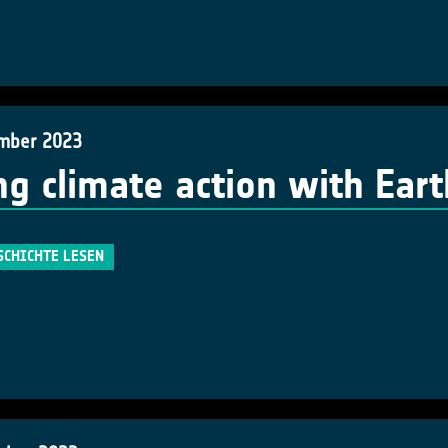
mber 2023
ng climate action with Ear
SCHICHTE LESEN