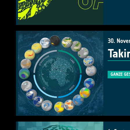
30. Nove
Taki
GANZE GE