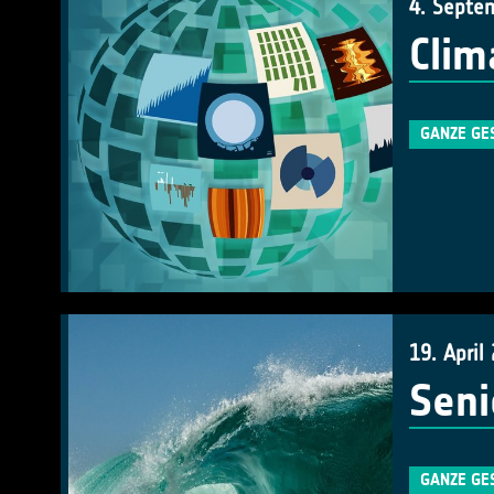
4. Septe
Clim
GANZE GE
19. April
Seni
GANZE GE