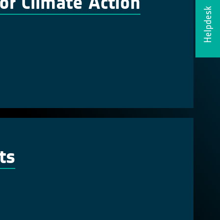
or Climate Action
Helpdesk
ts