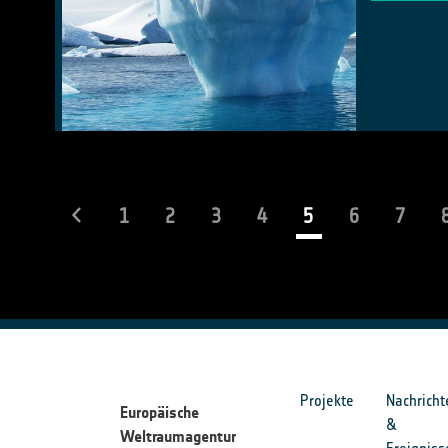
(current)
1
2
3
4
5
6
7
Projekte
Nachricht
Europäische
&
Weltraumagentur