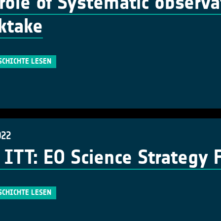
role of Systematic observa
ktake
SCHICHTE LESEN
022
ITT: EO Science Strategy 
SCHICHTE LESEN