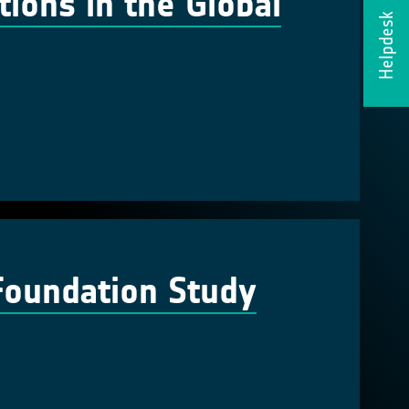
tions in the Global
Helpdesk
Foundation Study