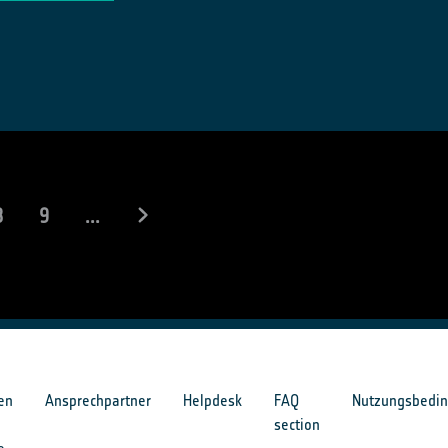
8
9
...
en
Ansprechpartner
Helpdesk
FAQ
Nutzungsbedi
section