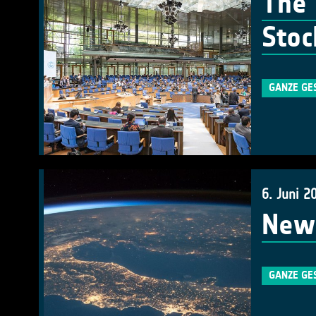
The 
Stoc
GANZE GE
6. Juni 2
New 
GANZE GE