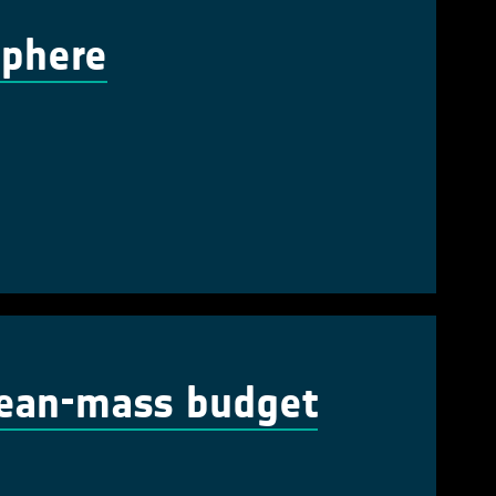
sphere
cean-mass budget