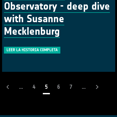
Observatory - deep dive
with Susanne
Mecklenburg
LEER LA HISTORIA COMPLETA
(actual)
...
4
5
6
7
...