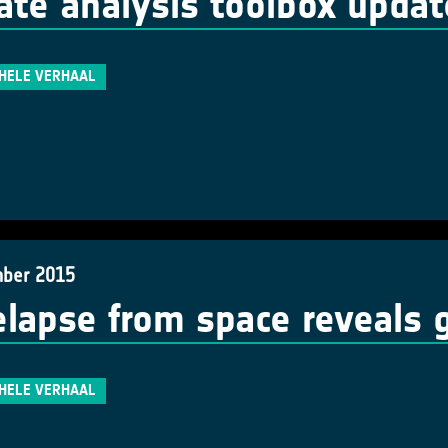
ate analysis toolbox upda
 HELE VERHAAL
ber 2015
lapse from space reveals g
 HELE VERHAAL