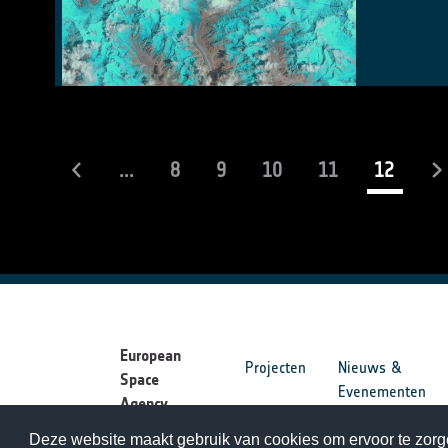
(curren
...
8
9
10
11
12
European
Projecten
Nieuws &
Space
Evenementen
Agency
Deze website maakt gebruik van cookies om ervoor te zorge