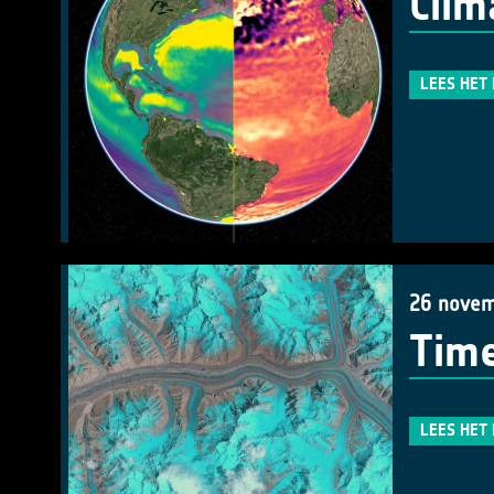
Clim
LEES HET
26 novem
Time
LEES HET