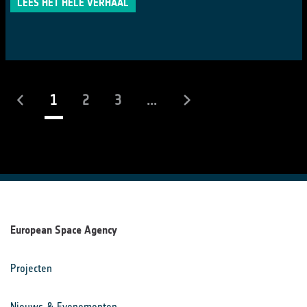
LEES HET HELE VERHAAL
(actueel)
1
2
3
...
European Space Agency
Projecten
Nieuws & Evenementen