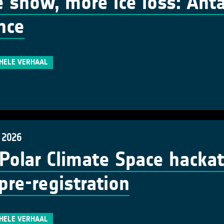
 snow, more ice loss: Antar
nce
 HELE VERHAAL
 2026
Polar Climate Space hackat
pre-registration
 HELE VERHAAL