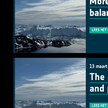
More
bala
LEES HET
13 maart
The 
and 
LEES HET