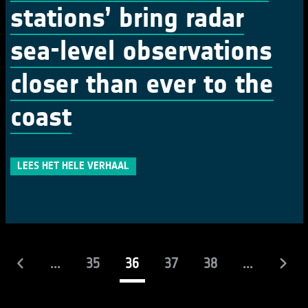
stations’ bring radar
sea-level observations
closer than ever to the
coast
LEES HET HELE VERHAAL
(actueel)
...
35
36
37
38
...