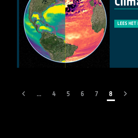
Clim
LEES HET
(current)
...
4
5
6
7
8