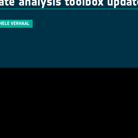
ate analysis toolbox upda
 HELE VERHAAL