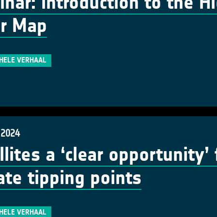
nar: introduction to the H
er Map
 HELE VERHAAL
 2024
llites a ‘clear opportunity’
ate tipping points
 HELE VERHAAL