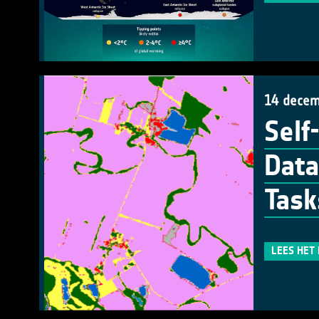
14 decem
Self
Data
Task
LEES HET