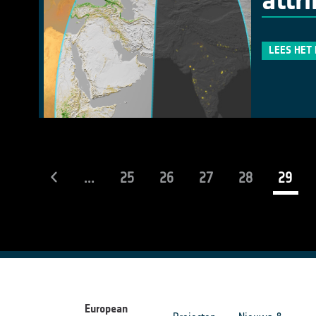
attr
LEES HET
(cur
...
25
26
27
28
29
European