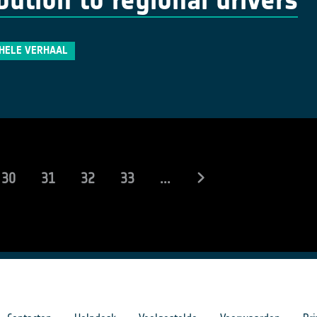
ibution to regional drivers
 HELE VERHAAL
rent)
30
31
32
33
...