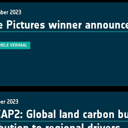
ber 2023
le Pictures winner announc
 HELE VERHAAL
er 2023
AP2: Global land carbon bu