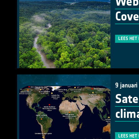
Webi
Cov
LEES HET
9 januari
Sate
clim
LEES HET