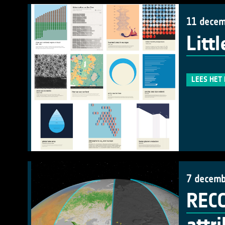
11 decem
Litt
LEES HET
7 decemb
RECC