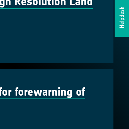
igh Resolution Land
Helpdesk
 for forewarning of