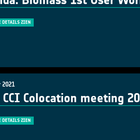
da: Biomass 1st User Wo
E DETAILS ZIEN
r 2021
 CCI Colocation meeting 2
E DETAILS ZIEN