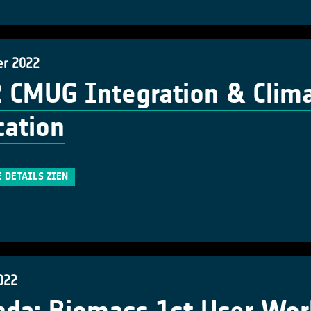
er 2022
 CMUG Integration & Clima
cation
E DETAILS ZIEN
022