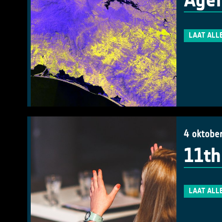
Agen
LAAT ALL
4 oktobe
11th
LAAT ALL