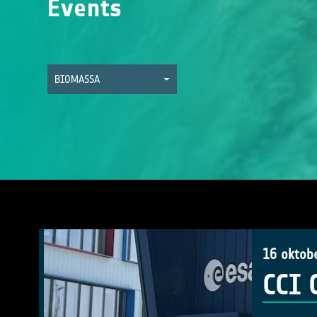
Events
BIOMASSA
16 oktob
CCI 