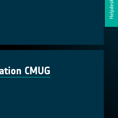
Helpdesk
cation CMUG