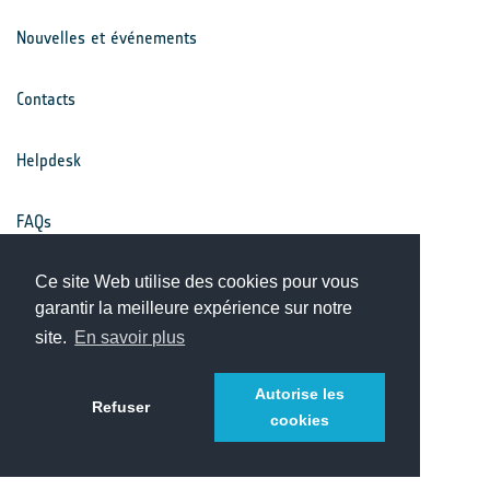
Nouvelles et événements
Contacts
Helpdesk
FAQs
Conditions générales
Ce site Web utilise des cookies pour vous
garantir la meilleure expérience sur notre
site.
En savoir plus
Avis de confidentialité
Autorise les
Refuser
cookies