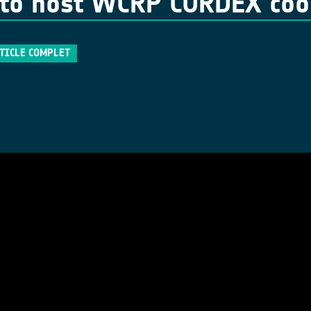
to host WCRP CORDEX coor
RTICLE COMPLET