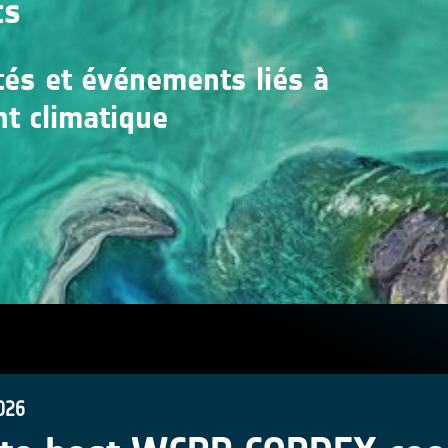
ts
ités et événements liés à
nt climatique
026