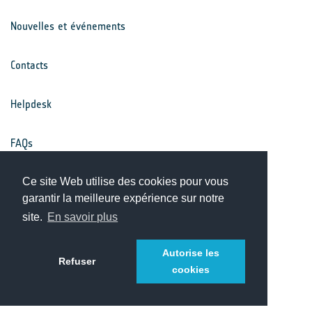
Nouvelles et événements
Contacts
Helpdesk
FAQs
Conditions générales
Ce site Web utilise des cookies pour vous
garantir la meilleure expérience sur notre
site.
En savoir plus
Avis de confidentialité
Autorise les
Refuser
cookies