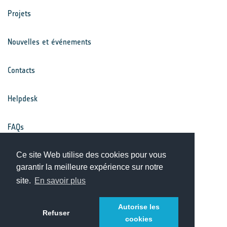
Projets
Nouvelles et événements
Contacts
Helpdesk
FAQs
Conditions générales
Ce site Web utilise des cookies pour vous
garantir la meilleure expérience sur notre
site.
En savoir plus
Avis de confidentialité
Autorise les
Refuser
cookies