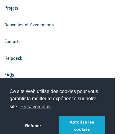
Projets
Nouvelles et événements
Contacts
Helpdesk
FAQs
Conditions générales
Ce site Web utilise des cookies pour vous
garantir la meilleure expérience sur notre
site.
En savoir plus
Avis de confidentialité
Autorise les
Refuser
cookies