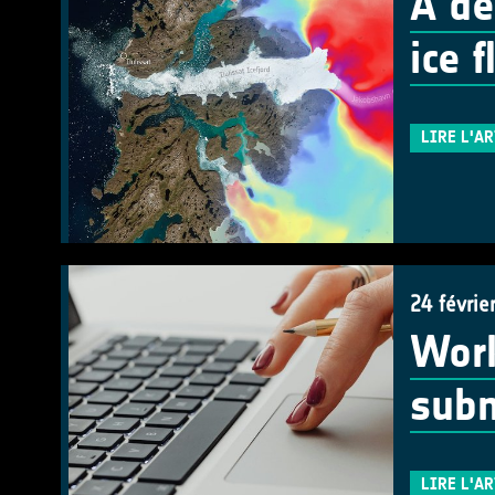
A de
ice 
LIRE L'A
24 févrie
Work
subm
LIRE L'A