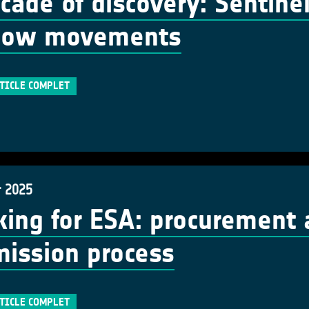
cade of discovery: Sentinel
flow movements
RTICLE COMPLET
r 2025
ing for ESA: procurement 
ission process
RTICLE COMPLET