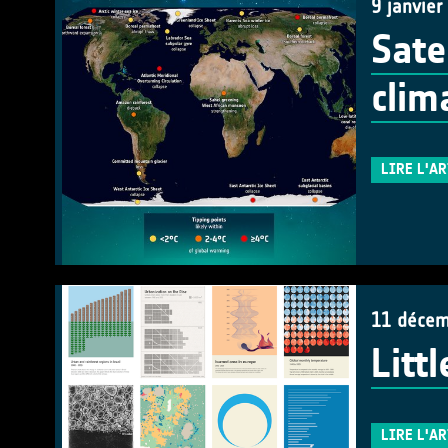
9 janvier
Sate
clim
LIRE L'A
11 décem
Litt
LIRE L'A