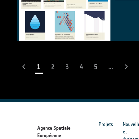
(current)
1
2
3
4
5
...
Projets
Nouvell
Agence Spatiale
et
Européenne