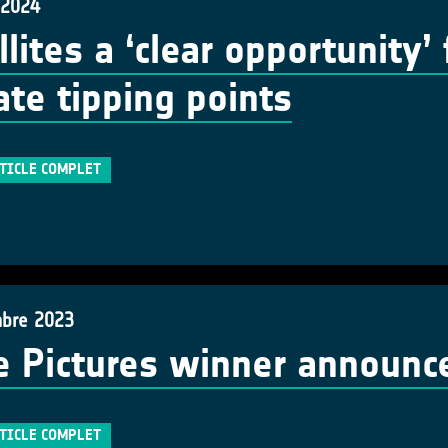
 2024
llites a ‘clear opportunity’
ate tipping points
RTICLE COMPLET
bre 2023
le Pictures winner announc
RTICLE COMPLET