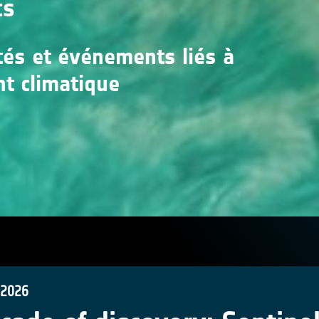
ts
ités et événements liés à
nt climatique
 2026