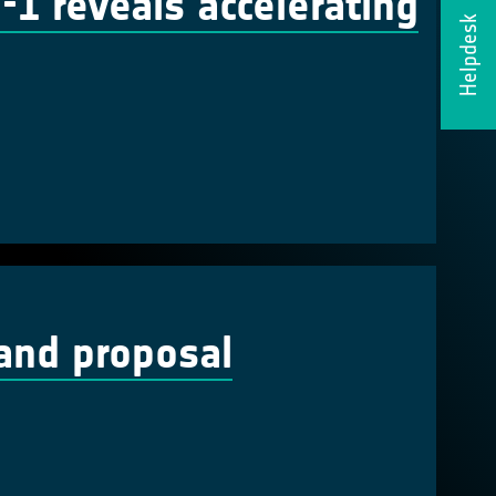
-1 reveals accelerating
Helpdesk
and proposal