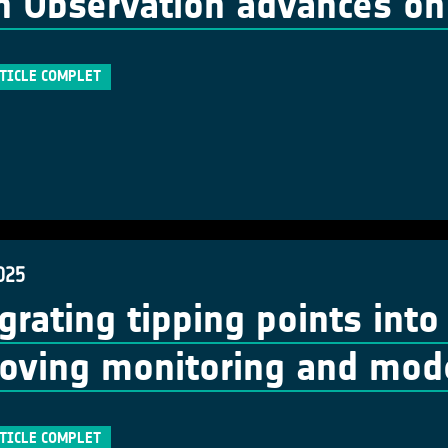
h Observation advances o
RTICLE COMPLET
025
grating tipping points into
oving monitoring and mode
RTICLE COMPLET