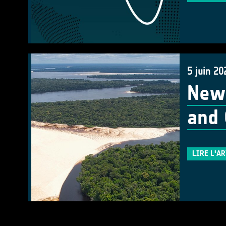
5 juin 20
New 
and 
LIRE L'A