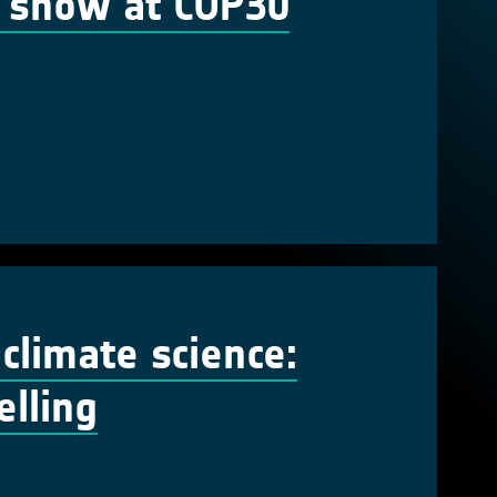
n show at COP30
 climate science:
lling