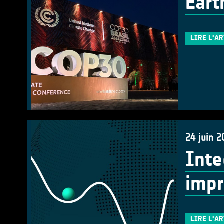
Eart
LIRE L'A
24 juin 2
Inte
impr
LIRE L'A