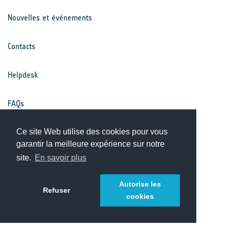
Nouvelles et événements
Contacts
Helpdesk
FAQs
Conditions générales
Ce site Web utilise des cookies pour vous
garantir la meilleure expérience sur notre
site.
En savoir plus
Avis de confidentialité
Autorise les
Refuser
cookies