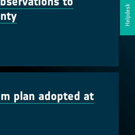
Observations to
Helpdesk
inty
em plan adopted at