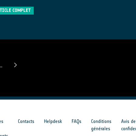
RTICLE COMPLET
..
es
Contacts
Helpdesk
FAQs
Conditions
Avis de
générales
confide
ents