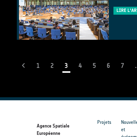
LIRE L'A
(current)
1
2
3
4
5
6
7
.
Projets
Nouvell
Agence Spatiale
et
Européenne
événem