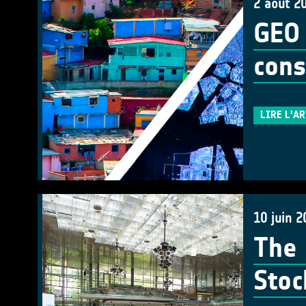
2 août 2
GEO 
cons
LIRE L'A
10 juin 2
The 
Stoc