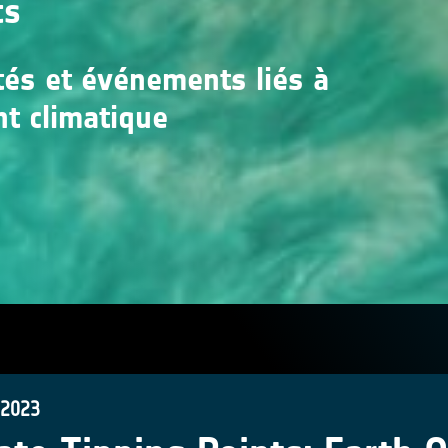
ts
ités et événements liés à
nt climatique
 2023