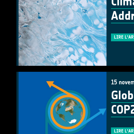
Clim
Addr
LIRE L'A
15 novem
Glob
COP
LIRE L'A