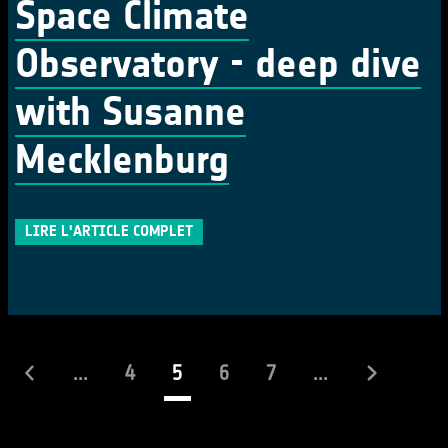
Space Climate
Observatory - deep dive
with Susanne
Mecklenburg
LIRE L'ARTICLE COMPLET
(actuel)
...
4
5
6
7
...