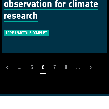
observation for climate
research
LIRE L'ARTICLE COMPLET
(actuel)
...
5
6
7
8
...