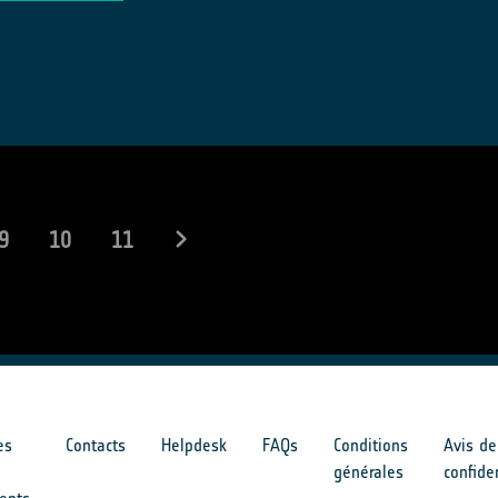
9
10
11
es
Contacts
Helpdesk
FAQs
Conditions
Avis de
générales
confide