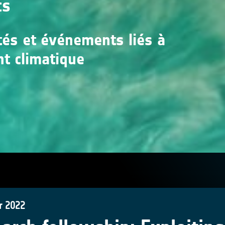
ts
ités et événements liés à
nt climatique
r 2022