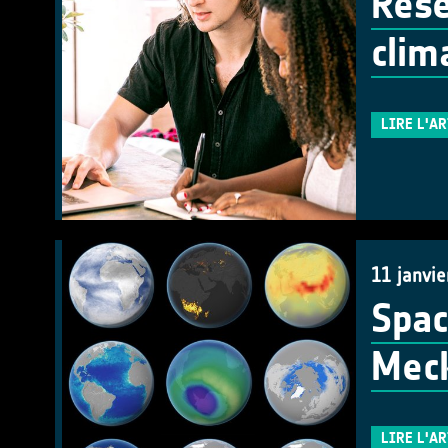
Rese
clim
LIRE L'A
11 janvie
Spac
Mec
LIRE L'A