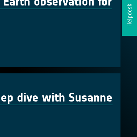
 Earth observation for
Helpdesk
eep dive with Susanne