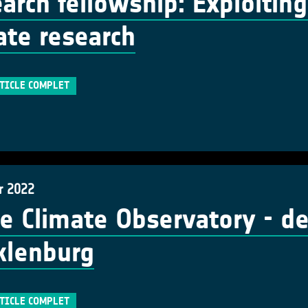
arch fellowship: Exploiting
ate research
RTICLE COMPLET
r 2022
e Climate Observatory - d
klenburg
RTICLE COMPLET