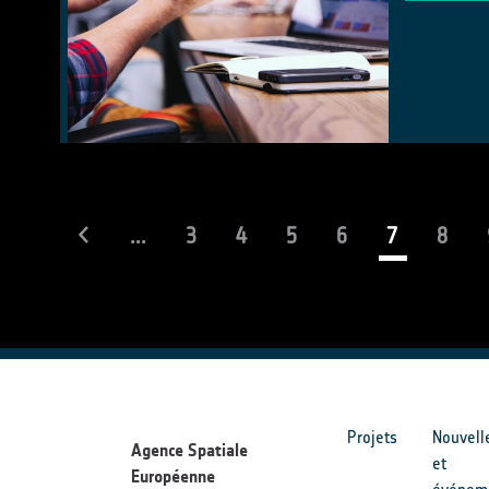
(current)
...
3
4
5
6
7
8
Projets
Nouvell
Agence Spatiale
et
Européenne