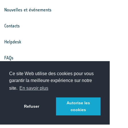
Nouvelles et événements
Contacts
Helpdesk
FAQs
Conditions générales
Ce site Web utilise des cookies pour vous
garantir la meilleure expérience sur notre
site.
En savoir plus
Avis de confidentialité
Autorise les
Refuser
cookies