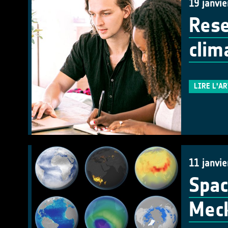
19 janvie
Rese
clim
LIRE L'A
11 janvie
Spac
Mec