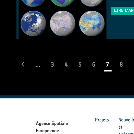
LIRE L'A
(current)
...
3
4
5
6
7
8
Projets
Nouvell
Agence Spatiale
et
Européenne