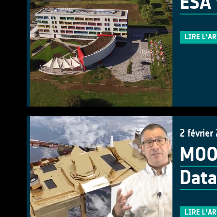
ESA 
LIRE L'A
2 février
MOOC
Data
LIRE L'A