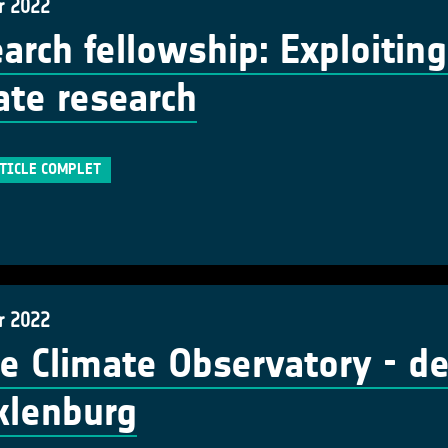
r 2022
arch fellowship: Exploiting
ate research
RTICLE COMPLET
r 2022
e Climate Observatory - d
klenburg