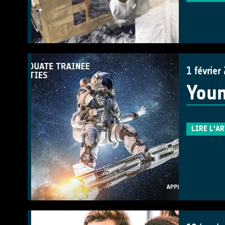
1 février
Youn
LIRE L'A