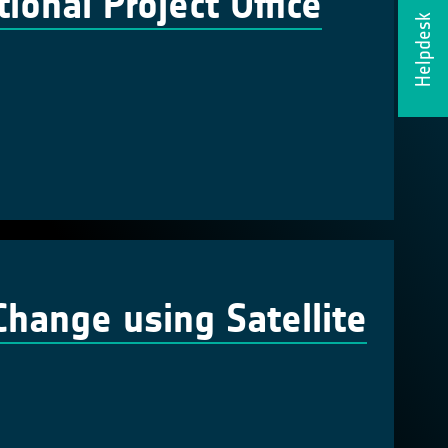
onal Project Office
Helpdesk
hange using Satellite