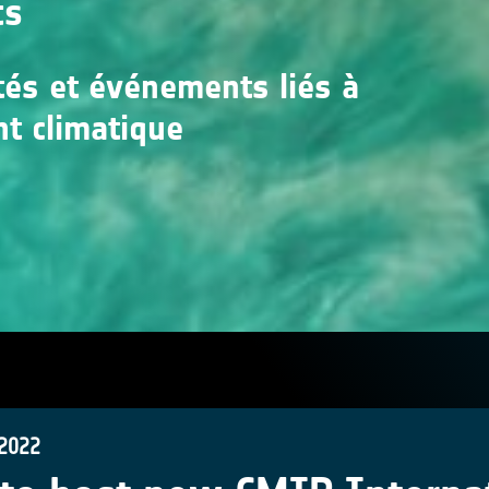
ts
ités et événements liés à
nt climatique
 2022