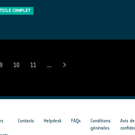
RTICLE COMPLET
9
10
11
...
es
Contacts
Helpdesk
FAQs
Conditions
Avis de
générales
confide