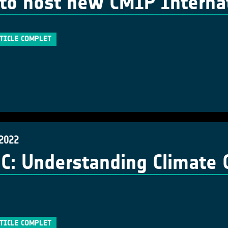
to host new CMIP Internati
RTICLE COMPLET
 2022
: Understanding Climate C
RTICLE COMPLET