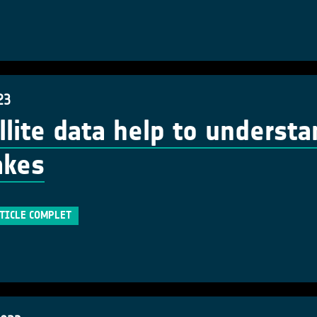
23
llite data help to understa
akes
RTICLE COMPLET