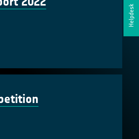
port 2022
Helpdesk
petition