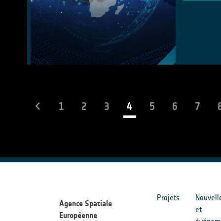
(current)
1
2
3
4
5
6
7
Projets
Nouvell
Agence Spatiale
et
Européenne