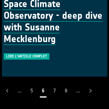
Space Climate
Observatory - deep dive
with Susanne
Mecklenburg
LIRE L'ARTICLE COMPLET
(actuel)
...
5
6
7
8
...